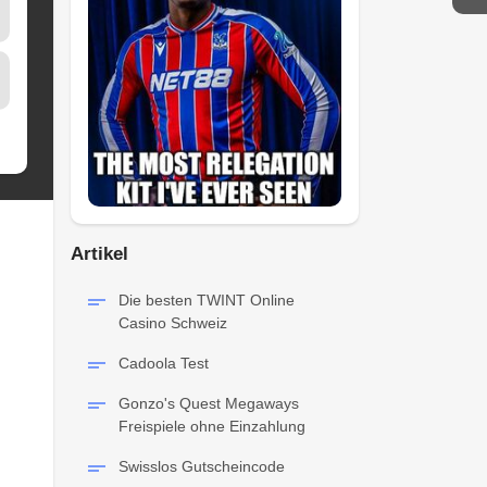
Artikel
Die besten TWINT Online
Casino Schweiz
Cadoola Test
Gonzo's Quest Megaways
Freispiele ohne Einzahlung
Swisslos Gutscheincode