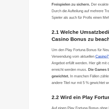
Freispielen zu sichern.
Der exakte 
Durch die Aufteilung auf mehrere Tr
Spieler als auch für Profis einen Me
2.1
Welche Umsatzbedin
Casino Bonus zu beac
Um den Play Fortuna Bonus für Neu
Verwendung vom aktuellen
Casino7
Angebot erfüllt werden. Hier gilt m
erreicht werden muss.
Die Games b
gewichtet.
In manchen Fällen zählen
andere Titel nur mit 5 % gewichtet w
2.2
Wird ein Play Fort
Auf einen Play Fortuna Bonus ohne 