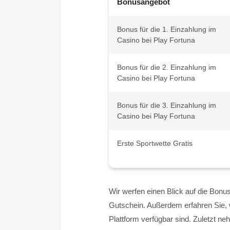
Bonusangebot
Bonus für die 1. Einzahlung im
Casino bei Play Fortuna
Bonus für die 2. Einzahlung im
Casino bei Play Fortuna
Bonus für die 3. Einzahlung im
Casino bei Play Fortuna
Erste Sportwette Gratis
Wir werfen einen Blick auf die Bon
Gutschein. Außerdem erfahren Sie, 
Plattform verfügbar sind. Zuletzt n