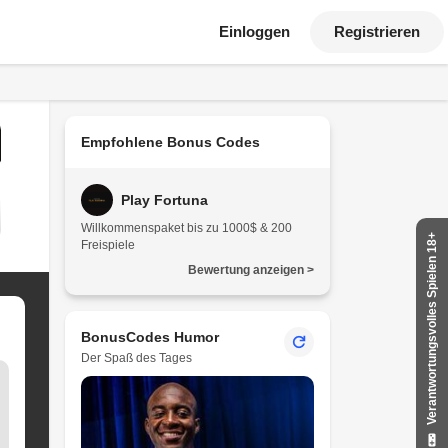
Einloggen
Registrieren
Empfohlene Bonus Codes
Play Fortuna
Willkommenspaket bis zu 1000$ & 200
Verantwortungsvolles Spielen 18+
Freispiele
Bewertung anzeigen >
BonusCodes Humor
Der Spaß des Tages