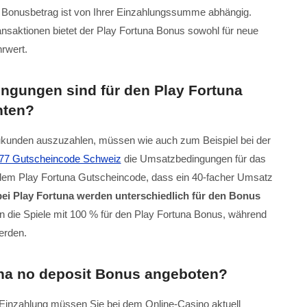
Bonusbetrag ist von Ihrer Einzahlungssumme abhängig.
ansaktionen bietet der Play Fortuna Bonus sowohl für neue
hrwert.
gungen sind für den Play Fortuna
hten?
kunden auszuzahlen, müssen wie auch zum Beispiel bei der
77 Gutscheincode Schweiz
die Umsatzbedingungen für das
it dem Play Fortuna Gutscheincode, dass ein 40-facher Umsatz
ei Play Fortuna werden unterschiedlich für den Bonus
 die Spiele mit 100 % für den Play Fortuna Bonus, während
erden.
una no deposit Bonus angeboten?
Einzahlung müssen Sie bei dem Online-Casino aktuell