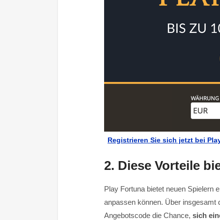
Registrieren Sie sich jetzt bei 
2.
Diese Vorteile b
Play Fortuna bietet neuen Spielern e
anpassen können. Über insgesamt d
Angebotscode die Chance,
sich ei