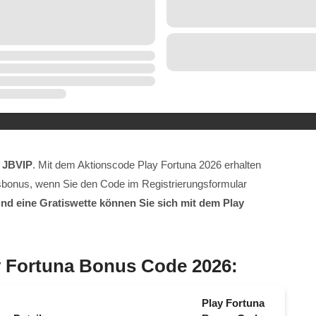
t
JBVIP
. Mit dem Aktionscode Play Fortuna 2026 erhalten
bonus, wenn Sie den Code im Registrierungsformular
und eine Gratiswette können Sie sich mit dem Play
y Fortuna Bonus Code 2026:
Play Fortuna