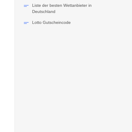
Liste der besten Wettanbieter in
Deutschland
Lotto Gutscheincode