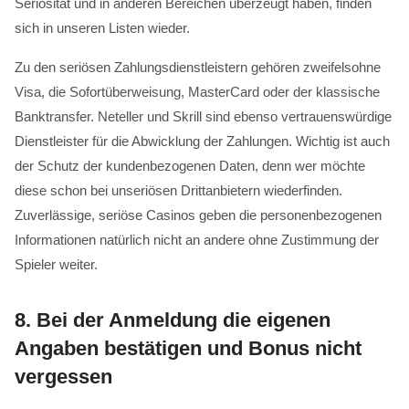
Seriosität und in anderen Bereichen überzeugt haben, finden
sich in unseren Listen wieder.
Zu den seriösen Zahlungsdienstleistern gehören zweifelsohne
Visa, die Sofortüberweisung, MasterCard oder der klassische
Banktransfer. Neteller und Skrill sind ebenso vertrauenswürdige
Dienstleister für die Abwicklung der Zahlungen. Wichtig ist auch
der Schutz der kundenbezogenen Daten, denn wer möchte
diese schon bei unseriösen Drittanbietern wiederfinden.
Zuverlässige, seriöse Casinos geben die personenbezogenen
Informationen natürlich nicht an andere ohne Zustimmung der
Spieler weiter.
8.
Bei der Anmeldung die eigenen
Angaben bestätigen und Bonus nicht
vergessen