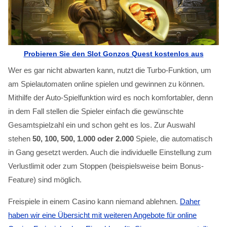
Probieren Sie den Slot Gonzos Quest kostenlos aus
Wer es gar nicht abwarten kann, nutzt die Turbo-Funktion, um
am Spielautomaten online spielen und gewinnen zu können.
Mithilfe der Auto-Spielfunktion wird es noch komfortabler, denn
in dem Fall stellen die Spieler einfach die gewünschte
Gesamtspielzahl ein und schon geht es los. Zur Auswahl
stehen
50, 100, 500, 1.000 oder 2.000
Spiele, die automatisch
in Gang gesetzt werden. Auch die individuelle Einstellung zum
Verlustlimit oder zum Stoppen (beispielsweise beim Bonus-
Feature) sind möglich.
Freispiele in einem Casino kann niemand ablehnen.
Daher
haben wir eine Übersicht mit weiteren Angebote für online