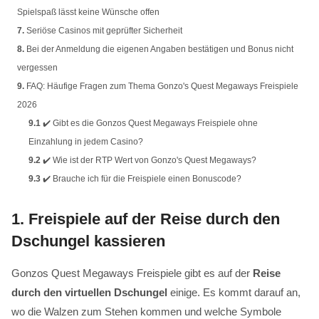
Spielspaß lässt keine Wünsche offen
7.
Seriöse Casinos mit geprüfter Sicherheit
8.
Bei der Anmeldung die eigenen Angaben bestätigen und Bonus nicht
vergessen
9.
FAQ: Häufige Fragen zum Thema Gonzo's Quest Megaways Freispiele
2026
9.1
✔️ Gibt es die Gonzos Quest Megaways Freispiele ohne
Einzahlung in jedem Casino?
9.2
✔️ Wie ist der RTP Wert von Gonzo's Quest Megaways?
9.3
✔️ Brauche ich für die Freispiele einen Bonuscode?
1.
Freispiele auf der Reise durch den
Dschungel kassieren
Gonzos Quest Megaways Freispiele gibt es auf der
Reise
durch den virtuellen Dschungel
einige. Es kommt darauf an,
wo die Walzen zum Stehen kommen und welche Symbole