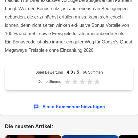
natürlich für User exklusive Vorzüge bei ausgewählten Partnern
bringt. Wer den Bonus nutzt, ist aber ebenso an Bedingungen
gebunden, die er zunächst erfüllen muss, kann sich jedoch
lohnen, denn nicht selten winken exklusive Bonus Vorteile von
100 % und mehr sowie Freispiele für atemberaubende Slots.
Ein Bonuscode ist also immer ein guter Weg für Gonzo's Quest
Megaways Freispiele ohne Einzahlung 2026.
4.9
/
5
Spiel Bewertung
66 Stimmen
Deine Stimme
Einen Kommentar hinzufügen
Die neusten Artikel: