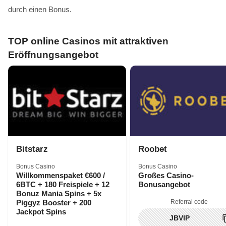
durch einen Bonus.
TOP online Casinos mit attraktiven
Eröffnungsangebot
Bitstarz
Roobet
Bonus Casino
Bonus Casino
Willkommenspaket €600 /
Großes Casino-
6BTC + 180 Freispiele + 12
Bonusangebot
Bonuz Mania Spins + 5x
Piggyz Booster + 200
Referral code
Jackpot Spins
JBVIP