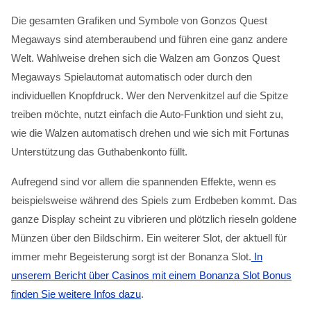
Die gesamten Grafiken und Symbole von Gonzos Quest
Megaways sind atemberaubend und führen eine ganz andere
Welt. Wahlweise drehen sich die Walzen am Gonzos Quest
Megaways Spielautomat automatisch oder durch den
individuellen Knopfdruck. Wer den Nervenkitzel auf die Spitze
treiben möchte, nutzt einfach die Auto-Funktion und sieht zu,
wie die Walzen automatisch drehen und wie sich mit Fortunas
Unterstützung das Guthabenkonto füllt.
Aufregend sind vor allem die spannenden Effekte, wenn es
beispielsweise während des Spiels zum Erdbeben kommt. Das
ganze Display scheint zu vibrieren und plötzlich rieseln goldene
Münzen über den Bildschirm. Ein weiterer Slot, der aktuell für
immer mehr Begeisterung sorgt ist der Bonanza Slot.
In
unserem Bericht über Casinos mit einem Bonanza Slot Bonus
finden Sie weitere Infos dazu
.