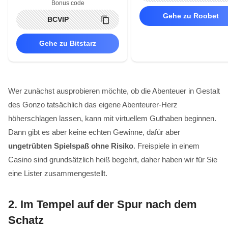
Bonus code
Gehe zu Roobet
BCVIP
Gehe zu Bitstarz
Wer zunächst ausprobieren möchte, ob die Abenteuer in Gestalt
des Gonzo tatsächlich das eigene Abenteurer-Herz
höherschlagen lassen, kann mit virtuellem Guthaben beginnen.
Dann gibt es aber keine echten Gewinne, dafür aber
ungetrübten Spielspaß ohne Risiko
. Freispiele in einem
Casino sind grundsätzlich heiß begehrt, daher haben wir für Sie
eine Lister zusammengestellt.
2.
Im Tempel auf der Spur nach dem
Schatz