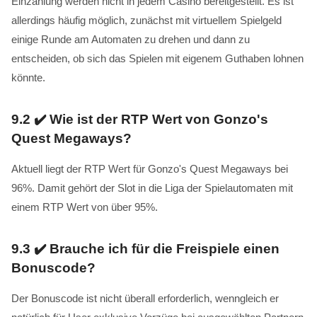
Einzahlung werden nicht in jedem Casino bereitgestellt. Es ist
allerdings häufig möglich, zunächst mit virtuellem Spielgeld
einige Runde am Automaten zu drehen und dann zu
entscheiden, ob sich das Spielen mit eigenem Guthaben lohnen
könnte.
9.2
✔️ Wie ist der RTP Wert von Gonzo's
Quest Megaways?
Aktuell liegt der RTP Wert für Gonzo's Quest Megaways bei
96%. Damit gehört der Slot in die Liga der Spielautomaten mit
einem RTP Wert von über 95%.
9.3
✔️ Brauche ich für die Freispiele einen
Bonuscode?
Der Bonuscode ist nicht überall erforderlich, wenngleich er