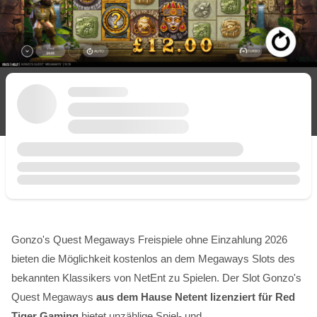
Gonzo's Quest Megaways Freispiele ohne Einzahlung 2026
bieten die Möglichkeit kostenlos an dem Megaways Slots des
bekannten Klassikers von NetEnt zu Spielen. Der Slot Gonzo's
Quest Megaways
aus dem Hause Netent lizenziert für Red
Tiger Gaming
bietet unzählige Spiel- und