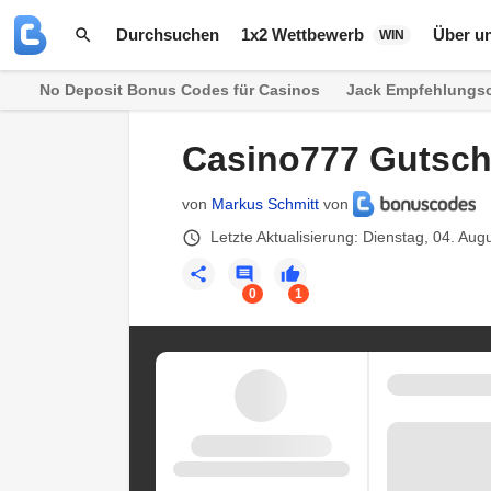
Durchsuchen
1x2 Wettbewerb
Über u
WIN
No Deposit Bonus Codes für Casinos
Jack Empfehlungs
Casino777 Gutsc
von
Markus Schmitt
von
Letzte Aktualisierung:
Dienstag, 04. Aug
0
1