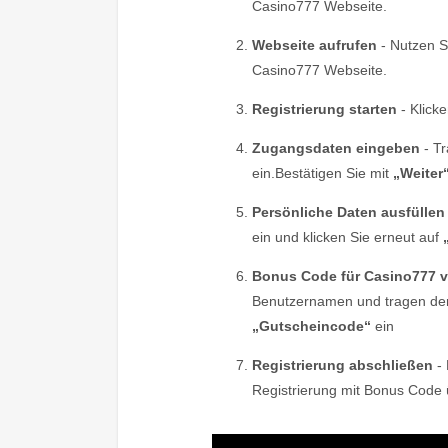
Casino777 Webseite.
Webseite aufrufen
- Nutzen Si
Casino777 Webseite.
Registrierung starten
- Klicke
Zugangsdaten eingeben
- Tr
ein.Bestätigen Sie mit
„Weiter
Persönliche Daten ausfüllen
ein und klicken Sie erneut auf
Bonus Code für Casino777 
Benutzernamen und tragen de
„Gutscheincode“
ein
Registrierung abschließen
- 
Registrierung mit Bonus Code