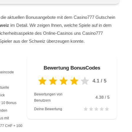
en die aktuellen Bonusangebote mit dem Casino777 Gutschein
hweiz
im Detail. Wir zeigen Ihnen, welche Spiele auf in dem
Sicherheitsaspekte des Online-Casinos uns Casino777
Spieler aus der Schweiz überzeugen konnte.
Bewertung BonusCodes
cheincode
4.1
/ 5
tuelle
Bewertungen von
ick
4.38 / 5
Benutzern
 10 Bonus
Deine Bewertung
unden
s mit
777 CHF + 100