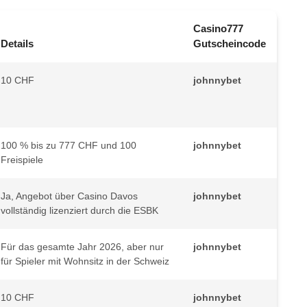
Casino777
Details
Gutscheincode
10 CHF
johnnybet
100 % bis zu 777 CHF und 100
johnnybet
Freispiele
Ja, Angebot über Casino Davos
johnnybet
vollständig lizenziert durch die ESBK
Für das gesamte Jahr 2026, aber nur
johnnybet
für Spieler mit Wohnsitz in der Schweiz
10 CHF
johnnybet