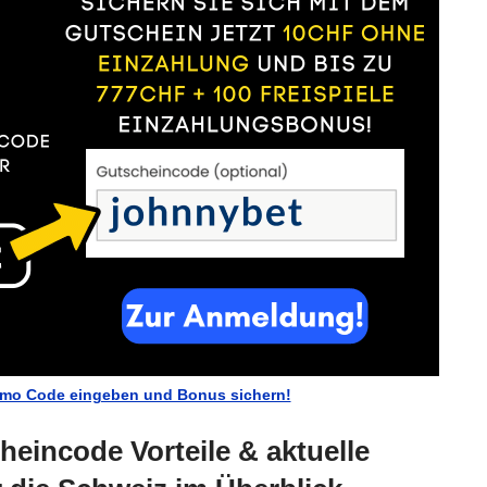
mo Code eingeben und Bonus sichern!
eincode Vorteile & aktuelle