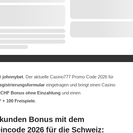
et
johnnybet
. Der aktuelle Casino777 Promo Code 2026 für
egistrierungsformular
eingetragen und bringt einen Casino
 CHF Bonus ohne Einzahlung
und einen
+ 100 Freispiele
.
ukunden Bonus mit dem
ncode 2026 für die Schweiz: