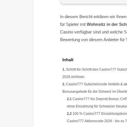
In diesem Bericht erklären wir Ihn
für Spieler mit
Wohnsitz in der Sc
Casino verfügbar sind und welche 
Bewertung von diesem Anbieter für 
Inhalt
1.
Schritt-für-Schritt den Casino777 Guts
2026 einlösen
2.
Casino777 Gutscheincode Vorteile & ak
Bonusangebote für die Schweiz im Überbl
2.1
Casino777 No Deposit Bonus: CHF
ohne Einzahlung für Schweizer Neuk
2.2
100 % Casino777 Einzahlungsbonu
Casino777 Aktionscode 2026 - bis zu 