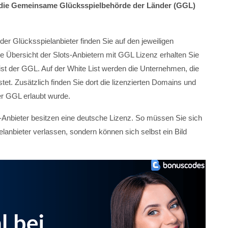
r die Gemeinsame Glücksspielbehörde der Länder (GGL)
der Glücksspielanbieter finden Sie auf den jeweiligen
e Übersicht der Slots-Anbietern mit GGL Lizenz erhalten Sie
st der GGL. Auf der White List werden die Unternehmen, die
stet. Zusätzlich finden Sie dort die lizenzierten Domains und
er GGL erlaubt wurde.
l-Anbieter besitzen eine deutsche Lizenz. So müssen Sie sich
lanbieter verlassen, sondern können sich selbst ein Bild