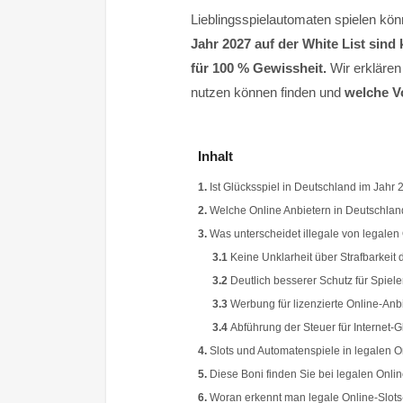
Lieblingsspielautomaten spielen kö
Jahr 2027 auf der White List sind
für 100 % Gewissheit.
Wir erklären 
nutzen können finden und
welche Vo
Inhalt
1.
Ist Glücksspiel in Deutschland im Jahr 
2.
Welche Online Anbietern in Deutschlan
3.
Was unterscheidet illegale von legalen
3.1
Keine Unklarheit über Strafbarkeit 
3.2
Deutlich besserer Schutz für Spieler
3.3
Werbung für lizenzierte Online-Anbi
3.4
Abführung der Steuer für Internet-G
4.
Slots und Automatenspiele in legalen O
5.
Diese Boni finden Sie bei legalen Onlin
6.
Woran erkennt man legale Online-Slots