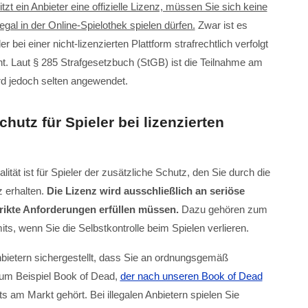
tzt ein Anbieter eine offizielle Lizenz, müssen Sie sich keine
al in der Online-Spielothek spielen dürfen.
Zwar ist es
 bei einer nicht-lizenzierten Plattform strafrechtlich verfolgt
ht. Laut § 285 Strafgesetzbuch (StGB) ist die Teilnahme am
ird jedoch selten angewendet.
hutz für Spieler bei lizenzierten
lität ist für Spieler der zusätzliche Schutz, den Sie durch die
 erhalten.
Die Lizenz wird ausschließlich an seriöse
trikte Anforderungen erfüllen müssen.
Dazu gehören zum
s, wenn Sie die Selbstkontrolle beim Spielen verlieren.
Anbietern sichergestellt, dass Sie an ordnungsgemäß
zum Beispiel Book of Dead,
der nach unseren Book of Dead
s am Markt gehört. Bei illegalen Anbietern spielen Sie